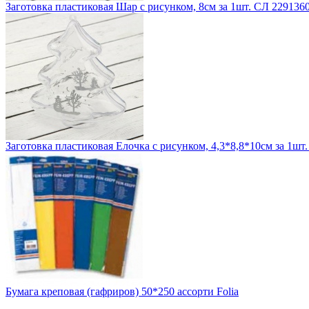
Заготовка пластиковая Шар с рисунком, 8см за 1шт. СЛ 229136
Заготовка пластиковая Елочка с рисунком, 4,3*8,8*10см за 1шт
Бумага креповая (гафриров) 50*250 ассорти Folia