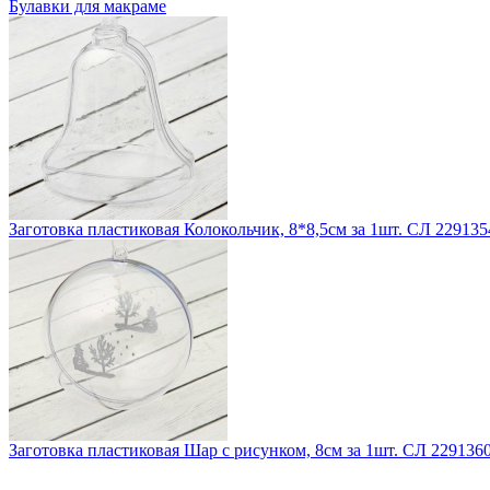
Булавки для макраме
Заготовка пластиковая Колокольчик, 8*8,5см за 1шт. СЛ 229135
Заготовка пластиковая Шар с рисунком, 8см за 1шт. СЛ 229136