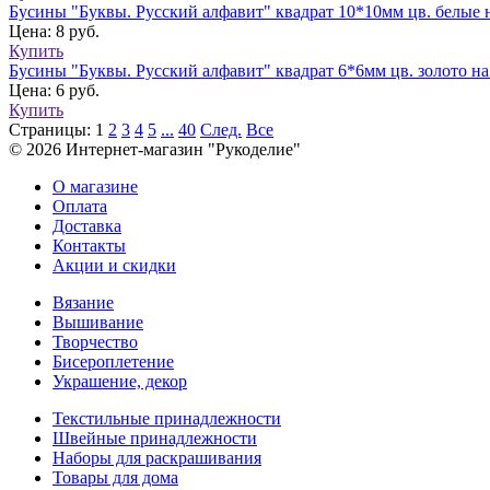
Бусины "Буквы. Русский алфавит" квадрат 10*10мм цв. белые н
Цена: 8 руб.
Купить
Бусины "Буквы. Русский алфавит" квадрат 6*6мм цв. золото на
Цена: 6 руб.
Купить
Страницы:
1
2
3
4
5
...
40
След.
Все
© 2026 Интернет-магазин "Рукоделие"
О магазине
Оплата
Доставка
Контакты
Акции и скидки
Вязание
Вышивание
Творчество
Бисероплетение
Украшение, декор
Текстильные принадлежности
Швейные принадлежности
Наборы для раскрашивания
Товары для дома