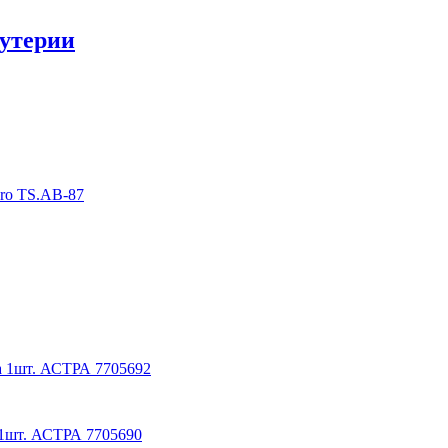
утерии
oro TS.AB-87
за 1шт. АСТРА 7705692
а 1шт. АСТРА 7705690