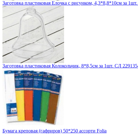
Заготовка пластиковая Елочка с рисунком, 4,3*8,8*10см за 1шт
Заготовка пластиковая Колокольчик, 8*8,5см за 1шт. СЛ 229135
Бумага креповая (гафриров) 50*250 ассорти Folia