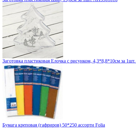
Заготовка пластиковая Елочка с рисунком, 4,3*8,8*10см за 1шт
Бумага креповая (гафриров) 50*250 ассорти Folia