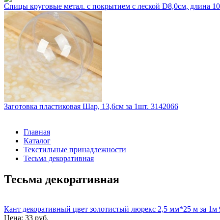
Спицы круговые метал. с покрытием с леской D8,0см, длина 
Заготовка пластиковая Шар, 13,6см за 1шт. 3142066
Главная
Каталог
Текстильные принадлежности
Тесьма декоративная
Тесьма декоративная
Кант декоративный цвет золотистый люрекс 2,5 мм*25 м за 1м
Цена: 33 руб.