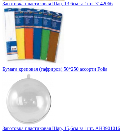
Заготовка пластиковая Шар, 13,6см за 1шт. 3142066
Бумага креповая (гафриров) 50*250 ассорти Folia
Заготовка пластиковая Шар, 15,6см за 1шт. АН3901016