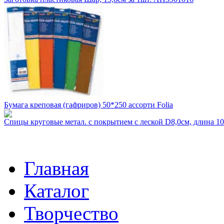
Бумага креповая (гафриров) 50*250 ассорти Folia
Спицы круговые метал. с покрытием с леской D8,0см, длина 
Главная
Каталог
Творчество