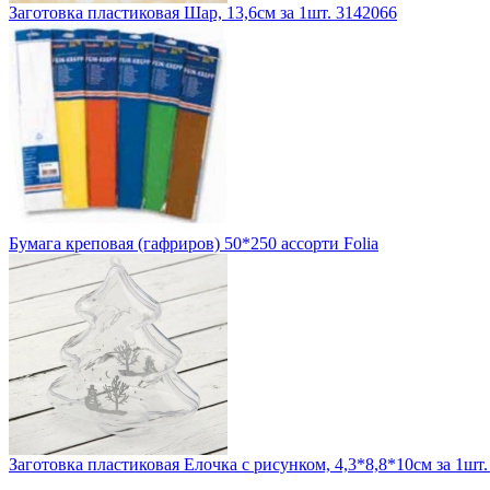
Заготовка пластиковая Шар, 13,6см за 1шт. 3142066
Бумага креповая (гафриров) 50*250 ассорти Folia
Заготовка пластиковая Елочка с рисунком, 4,3*8,8*10см за 1шт