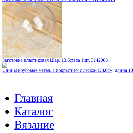
Заготовка пластиковая Шар, 13,6см за 1шт. 3142066
Спицы круговые метал. с покрытием с леской D8,0см, длина 
Главная
Каталог
Вязание