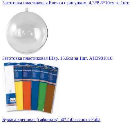
Заготовка пластиковая Елочка с рисунком, 4,3*8,8*10см за 1шт
Заготовка пластиковая Шар, 15,6см за 1шт. АН3901016
Бумага креповая (гафриров) 50*250 ассорти Folia