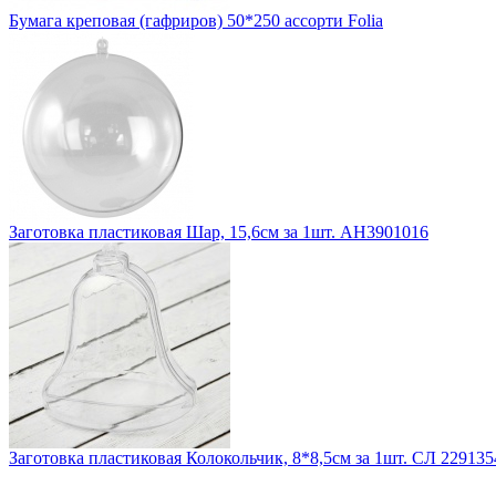
Бумага креповая (гафриров) 50*250 ассорти Folia
Заготовка пластиковая Шар, 15,6см за 1шт. АН3901016
Заготовка пластиковая Колокольчик, 8*8,5см за 1шт. СЛ 229135