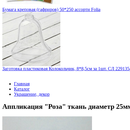
Бумага креповая (гафриров) 50*250 ассорти Folia
Заготовка пластиковая Колокольчик, 8*8,5см за 1шт. СЛ 229135
Главная
Каталог
Украшение, декор
Аппликация "Роза" ткань диаметр 25м