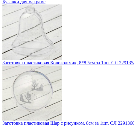
Булавки для макраме
Заготовка пластиковая Колокольчик, 8*8,5см за 1шт. СЛ 229135
Заготовка пластиковая Шар с рисунком, 8см за 1шт. СЛ 229136