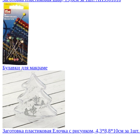
Булавки для макраме
Заготовка пластиковая Елочка с рисунком, 4,3*8,8*10см за 1шт