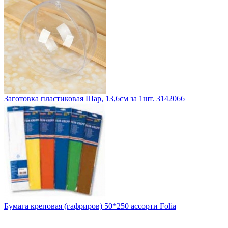
Заготовка пластиковая Шар, 13,6см за 1шт. 3142066
Бумага креповая (гафриров) 50*250 ассорти Folia