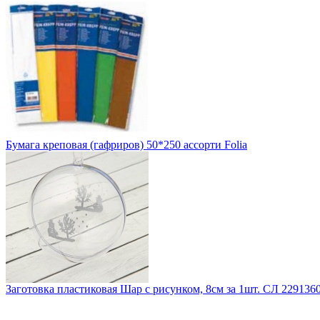
Бумага креповая (гафриров) 50*250 ассорти Folia
Заготовка пластиковая Шар с рисунком, 8см за 1шт. СЛ 229136