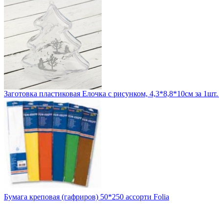
Заготовка пластиковая Елочка с рисунком, 4,3*8,8*10см за 1шт
Бумага креповая (гафриров) 50*250 ассорти Folia