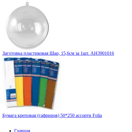
Заготовка пластиковая Шар, 15,6см за 1шт. АН3901016
Бумага креповая (гафриров) 50*250 ассорти Folia
Главная