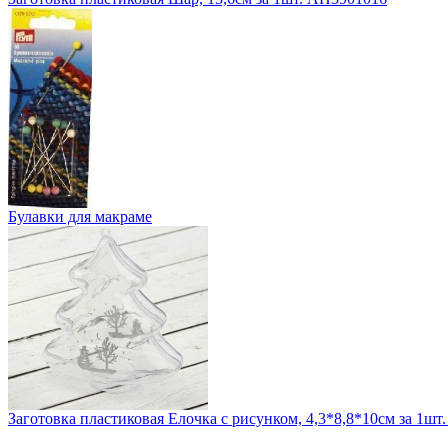
Булавки для макраме
Заготовка пластиковая Елочка с рисунком, 4,3*8,8*10см за 1шт