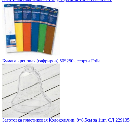
Бумага креповая (гафриров) 50*250 ассорти Folia
Заготовка пластиковая Колокольчик, 8*8,5см за 1шт. СЛ 229135