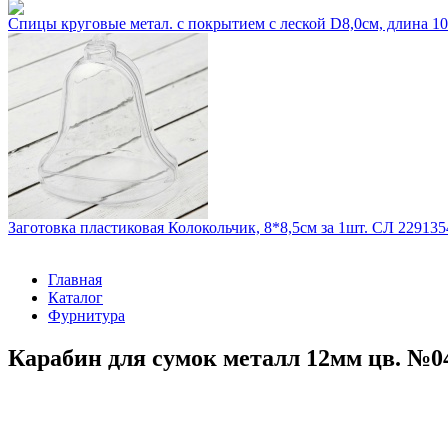
Спицы круговые метал. с покрытием с леской D8,0см, длина 
Заготовка пластиковая Колокольчик, 8*8,5см за 1шт. СЛ 229135
Главная
Каталог
Фурнитура
Карабин для сумок металл 12мм цв. №04